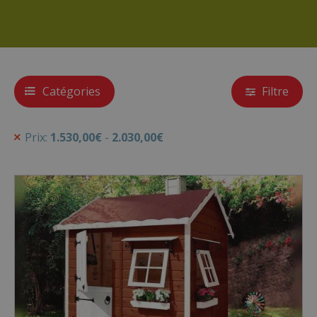
Catégories
Filtre
Prix:
1.530,00
€
-
2.030,00
€