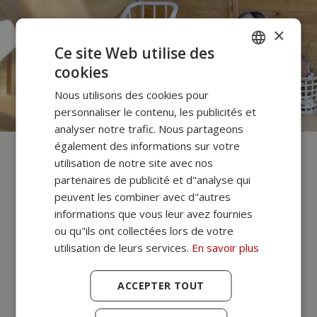
×
Ce site Web utilise des
cookies
SPANISH
Nous utilisons des cookies pour
PORTUGUESE
personnaliser le contenu, les publicités et
FRANCES
analyser notre trafic. Nous partageons
également des informations sur votre
ITALIANO
utilisation de notre site avec nos
ALEMÁN
partenaires de publicité et d"analyse qui
peuvent les combiner avec d"autres
Maison pour enfant:
informations que vous leur avez fournies
Sécurité et Confort
ou qu"ils ont collectées lors de votre
utilisation de leurs services.
En savoir plus
Nos maisons pour enfants offrent des garanties
ACCEPTER TOUT
étendues et des systèmes de sécurité uniques.
En tant que fabricant, nous pouvons décider de
toute variable dans le processus de production