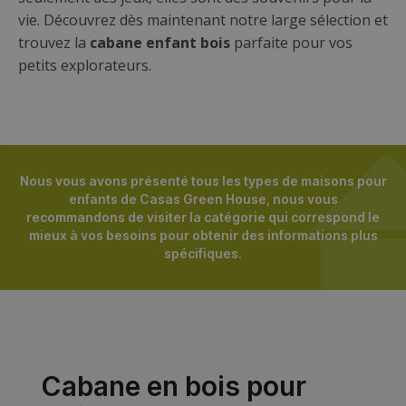
Super Posada
5.600,00
€
VOIR CABANE