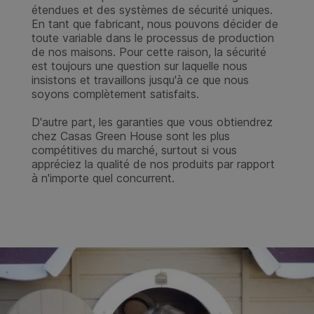
Nos
maisons en bois pour enfants
sont parfaites
pour le jardin, offrant un espace extérieur où vos
enfants peuvent jouer, rêver et grandir. Les
cabanes
en bois
sont disponibles dans une variété de tailles et
de styles, s'adaptant à tous les goûts et jardins. Que
vous cherchiez une petite
maisonnette en bois
enfant
ou une grande
maison bois enfant
extérieur
, nous avons ce qu'il vous faut.
Investissez dans une
cabane en bois pour enfant
de
qualité et offrez à vos enfants leur propre petit
monde. Nos
cabanes pour enfant
ne sont pas
seulement des jeux, elles sont des souvenirs pour la
vie. Découvrez dès maintenant notre large sélection et
trouvez la
cabane enfant bois
parfaite pour vos
petits explorateurs.