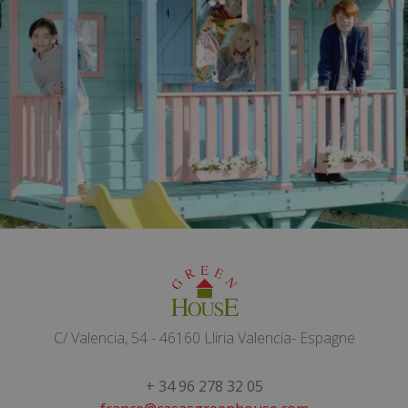
Une maison en bois pour
chaque enfant
Nous disposons d'une large gamme de maisons
pour enfants : surélevées, avec lits superposés,
avec terrasses, toboggans et même à deux
étages. Peu importe comment vous voulez la
maison pour enfants, nous l'avons et nous la
mettrons à votre disposition dès que possible
pour que le plaisir ne tarde pas à arriver chez