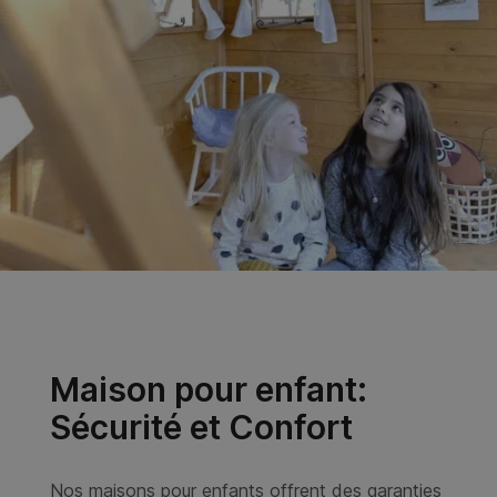
Victoria
4.150,00
€
VOIR CABANE
Découvrez Notre Gamme de
Cabanes en Bois pour Enfants
Offrez à vos enfants un espace de jeu inoubliable avec
notre sélection exclusive de
cabanes en bois enfant
.
Nos
maisonnettes en bois
sont conçues pour
stimuler l'imagination de vos petits tout en assurant
leur sécurité. Chaque
cabane enfant extérieur
est
fabriquée avec des matériaux de qualité, garantissant
une robustesse et une durabilité exceptionnelles.