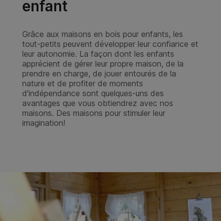
Tirol
4.550,00
€
VOIR CABANE