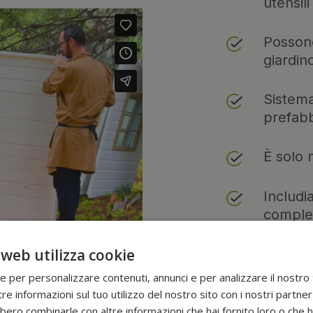
utensil
Possono
giardin
Sistema
prefabb
È solo 
Includi
complet
ferrame
...) e 
 web utilizza cookie
anni.
ie per personalizzare contenuti, annunci e per analizzare il nostro t
re informazioni sul tuo utilizzo del nostro sito con i nostri partner 
Accompa
bero combinarle con altre informazioni che hai fornito loro o che 