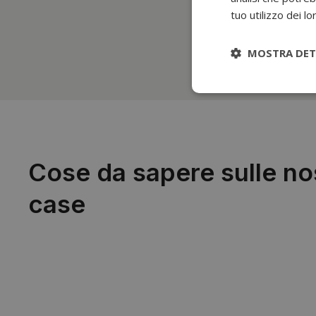
tuo utilizzo dei lo
MOSTRA DET
Cose da sapere sulle no
case