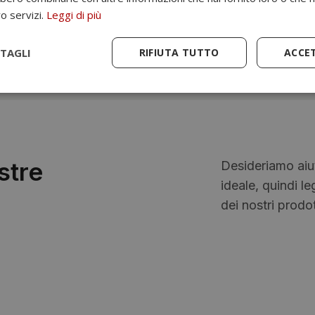
fotogra
ro servizi.
Leggi di più
TAGLI
RIFIUTA TUTTO
ACCE
stre
Desideriamo aiut
ideale, quindi le
dei nostri prodot