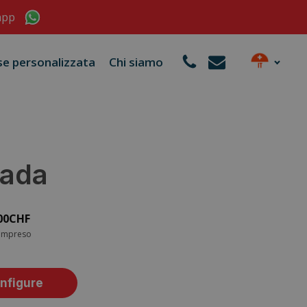
app
se personalizzata
Chi siamo
ada
00
CHF
ompreso
nfigure