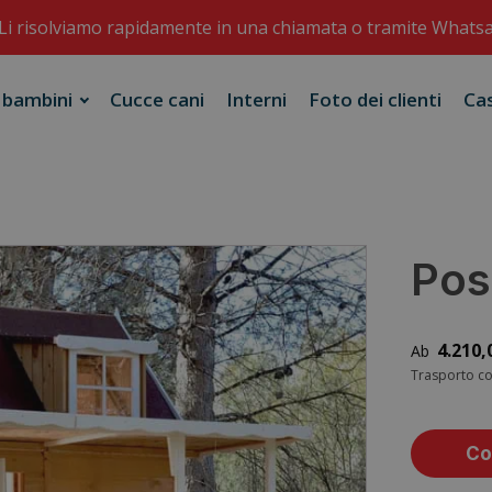
Li risolviamo rapidamente in una chiamata o tramite Whats
 bambini
Cucce cani
Interni
Foto dei clienti
Ca
Pos
4.210,
Trasporto c
Co