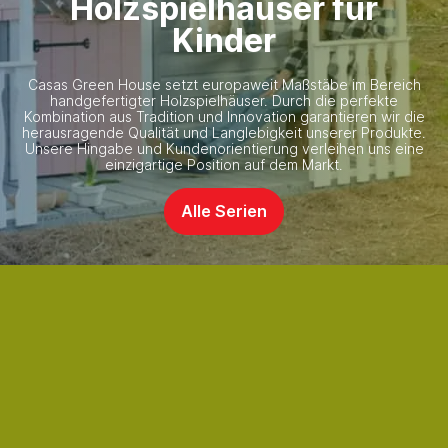
Holzspielhäuser für
Kinder
Casas Green House setzt europaweit Maßstäbe im Bereich
handgefertigter Holzspielhäuser. Durch die perfekte
Kombination aus Tradition und Innovation garantieren wir die
herausragende Qualität und Langlebigkeit unserer Produkte.
Unsere Hingabe und Kundenorientierung verleihen uns eine
einzigartige Position auf dem Markt.
Alle Serien
100% FSC-
zertifiziertes
Holz
Kostenloser
Versand
Lieferung
in 10
werktagen