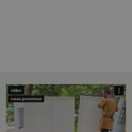
Pfeilern (9 cm x 9 cm) gestützt, die sich an
den 4 Ecken und in der Mitte der Plattform
befinden und die Konstruktion absichern.
Die Plattform misst 250 cm x 250 cm und
ist 115 cm hoch. Sie ist mit einer Treppe mit
Sicherheitshandlauf ausgestattet. Unter der
Plattform befindet sich ein 125 cm x 125 cm
großer, aus Holzlatten gefertigter
Sandkasten.
Die große Innenhöhe von 245 cm gibt dem
Spielhaus viel Raum, ein Erwachsener
kann problemlos aufrecht darin stehen, die
Mindesthöhe an den Seiten beträgt 155cm.
Ungefähres Gewicht des Spielhauses: 700
kg.
Unsere Spielhäuser sind aufgrund ihrer
Großräumigkeit und Langlebigkeit für
Kinder zwischen 3 und 14 Jahren geeignet.