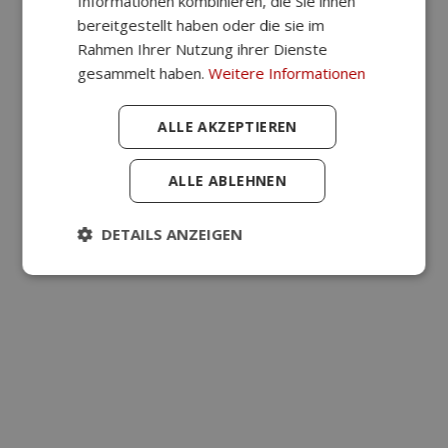
Informationen kombinieren, die Sie ihnen
bereitgestellt haben oder die sie im
Rahmen Ihrer Nutzung ihrer Dienste
gesammelt haben.
Weitere Informationen
“Vielen
Dank
für
ALLE AKZEPTIEREN
Ihren
Kundenservice,
der
ALLE ABLEHNEN
großartig
war:
DETAILS ANZEIGEN
Sie
haben
einen
großartigen
After-
Sell-
Service,
der
die
Kauferfahrung
sehr