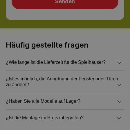
Häufig gestellte fragen
¿Wie lange ist die Lieferzeit für die Spielhäuser?
Die Lieferzeit beträgt 10 Arbeitstage ab
Wir streichen im Tauchverfahren, d. h. die Farbe
¿Ist es möglich, die Anordnung der Fenster oder Türen
zu ändern?
Auftragsbestätigung und Bezahlung.
der Außen- und Innenseite ist dieselbe, dadurch
sind alle Teile vollständig geschützt.
Es ist möglich, die Anordnung von Türen und
¿Haben Sie alle Modelle auf Lager?
Fenster zu ändern, da das Montagesystem
modular ist.
Wir haben alle verfügbaren Modelle auf Lager.
¿Ist die Montage im Preis inbegriffen?