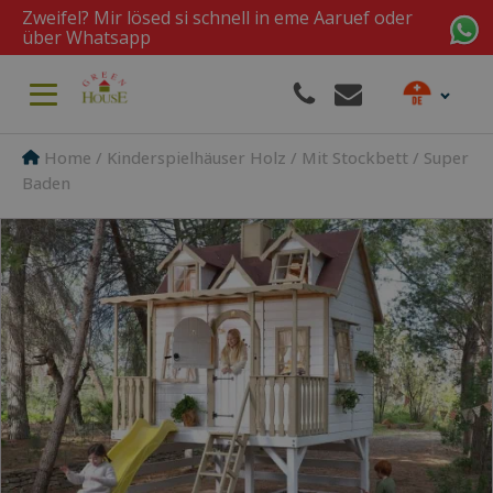
Zweifel? Mir lösed si schnell in eme Aaruef oder
über Whatsapp
Home
/
Kinderspielhäuser Holz
/
Mit Stockbett
/ Super
Baden