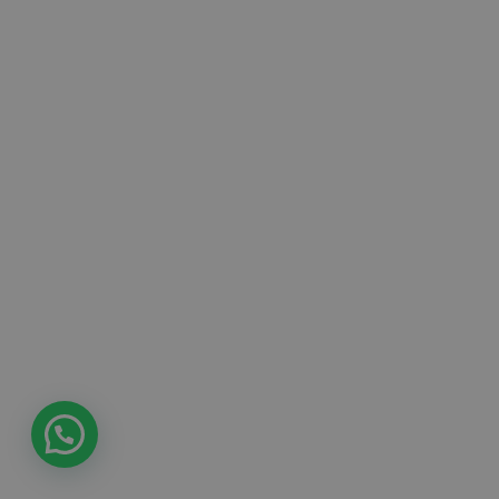
als
Produkt.
Die
Lieferung
und
der
Aufbau
verliefen
reibungslos.
Unsere
Kinder
sind
sehr
glücklich.
Das
Häuschen
wurde
gerade
noch
rechtzeitig
zu
Ostern