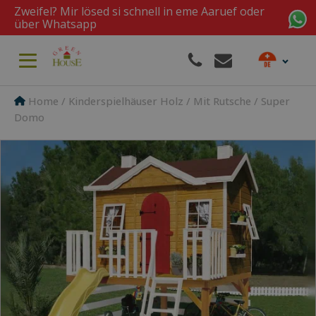
Zweifel? Mir lösed si schnell in eme Aaruef oder
über Whatsapp
Home
/
Kinderspielhäuser Holz
/
Mit Rutsche
/ Super
Domo