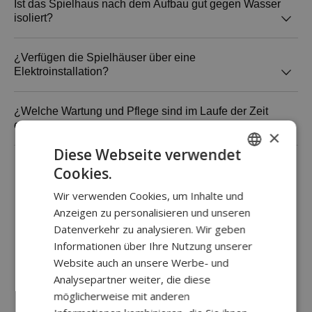
sollten einige Fliesen verwendet werden, um das
Die Dächer der Häuser sind so konstruiert, dass
Ist das Spielhaus nach dem Aufbau gut gegen Wasser
isoliert?
Holz gegen Bodenfeuchtigkeit zu isolieren. Es ist
sie dem Schnee standhalten, trotzdem ist es
wichtig, dass der Untergrund, auf dem das
ratsam, das Dach bei starkem Schneefall hin
Spielhaus steht, glatt und eben ist.
und wieder vom Schnee zu befreien.
Die Spielhäuser sind zu 100 % wasserdicht,
¿Verfügen die Spielhäuser über eine
Elektroinstallation?
dank der für die Dachabdeckung verwendeten
Dachpappe.
Nein. Die Häuser haben keine elektrische
¿Welche Wartung und Pflege sind im Laufe der Zeit
erforderlich und wie oft?
Vorinstallation
×
Diese Webseite verwendet
In der Lieferung des Spielhauses ist ein Pflegeset
Cookies.
SPANISH
enthalten. Dieses ist im Preis inbegriffen und
Wir verwenden Cookies, um Inhalte und
kommt etwa 2 Jahre nach Kauf zum Einsatz. Es
PORTUGUESE
Anzeigen zu personalisieren und unseren
enthält die notwendige Farbmenge in den für das
FRANCES
Unsere Kunden
Datenverkehr zu analysieren. Wir geben
Spielhaus gewählten Farben, um das gesamte
Informationen über Ihre Nutzung unserer
ITALIANO
Spielhaus mit einem neuen Außenanstrich zu
Website auch an unsere Werbe- und
versehen.
ALEMÁN
Analysepartner weiter, die diese
möglicherweise mit anderen