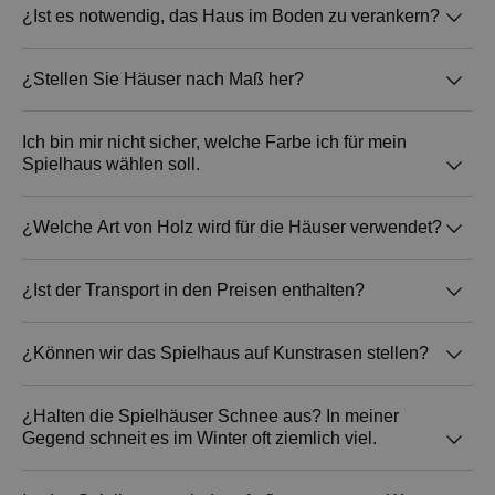
Der Zusammenbau ist nicht im Preis inbegriffen.
¿Ist es notwendig, das Haus im Boden zu verankern?
Er muss vom Kunden selbst vorgenommen
werden, mit Hilfe einer fotografischen Anleitung
Es ist nicht notwendig, die Häuser im Boden zu
¿Stellen Sie Häuser nach Maß her?
und allen notwendigen Materialien, die wir
verankern, ihr Eigengewicht und ihre Struktur
zusammen mit dem Häuschen liefern. Sie
garantieren eine ausreichende Stabilität und
Wir fertigen maßgeschneiderte Projekte nach
Ich bin mir nicht sicher, welche Farbe ich für mein
benötigen lediglich einen elektrischen
Belastbarkeit der Konstruktion.
Spielhaus wählen soll.
den Vorgaben des Kunden an. Teilen Sie uns
Schraubenzieher und einen Hammer.
Ihre Idee für Ihr Spielhaus mit, damit wir Ihnen
ein unverbindliches Angebot unterbreiten
Schreiben Sie uns eine E-Mail oder eine
¿Welche Art von Holz wird für die Häuser verwendet?
können.
Whatsapp-Nachricht, und wir schicken Ihnen
Fotos von unseren Kunden mit den
Wir verwenden Kiefer aus Schweden, FSC-
¿Ist der Transport in den Preisen enthalten?
Farbkombinationen, die Ihren Wünschen am
zertifiziert für nachhaltigen Holzeinschlag und
ähnlichsten sind, um Ihnen bei Ihrer
Wiederaufforstung.
Die Preise beinhalten den Transport frei
¿Können wir das Spielhaus auf Kunstrasen stellen?
Entscheidung zu helfen.
Bordsteinkante.
Die Spielhäuser können direkt auf Kunstrasen
¿Halten die Spielhäuser Schnee aus? In meiner
Gegend schneit es im Winter oft ziemlich viel.
gestellt werden, solange sich darunter Beton
befindet. Besteht der Untergrund aus Erde,