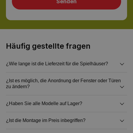
Häufig gestellte fragen
¿Wie lange ist die Lieferzeit für die Spielhäuser?
Die Lieferzeit beträgt 10 Arbeitstage ab
Wir streichen im Tauchverfahren, d. h. die Farbe
¿Ist es möglich, die Anordnung der Fenster oder Türen
zu ändern?
Auftragsbestätigung und Bezahlung.
der Außen- und Innenseite ist dieselbe, dadurch
sind alle Teile vollständig geschützt.
Es ist möglich, die Anordnung von Türen und
¿Haben Sie alle Modelle auf Lager?
Fenster zu ändern, da das Montagesystem
modular ist.
Wir haben alle verfügbaren Modelle auf Lager.
¿Ist die Montage im Preis inbegriffen?