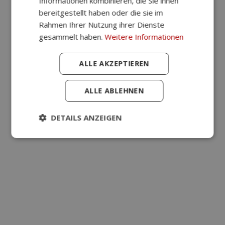
Informationen kombinieren, die Sie ihnen
bereitgestellt haben oder die sie im
Rahmen Ihrer Nutzung ihrer Dienste
gesammelt haben.
Weitere Informationen
“Vielen
Dank
für
ALLE AKZEPTIEREN
Ihren
Kundenservice,
der
ALLE ABLEHNEN
großartig
war:
DETAILS ANZEIGEN
Sie
haben
einen
großartigen
After-
Sell-
Service,
der
die
Kauferfahrung
sehr