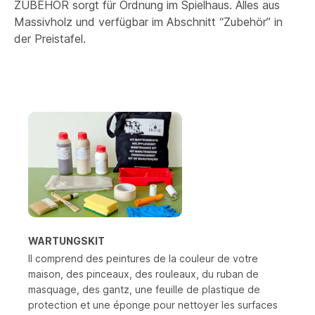
Anstrich
dank unseres Anstrichs mittels
ZUBEHÖR sorgt für Ordnung im Spielhaus. Alles aus
Insektizid usw. Maße 84 x 50 cm.
Das
einer Erfahrung über 4 Generationen hinweg.
Farbbadtauchen.
Massivholz und verfügbar im Abschnitt “Zubehör” in
Gesamtgewicht der Hundehütte beträgt 130 kg.
Rohmaterialien und Lieferanten aus der EU.
Sorgen Sie für eine
sichere Spielumgebung
der Preistafel.
Sie wird in vormontierten Platten mit einer
Holz mit FSC-Zertifikat (Forest Stewardship
mit ungiftigen, sicher zu verwendenden
einfachen fotografischen Montageanleitung
Council) aus nachhaltiger, kontrollierter
Farben auf Wasserbasis.
geliefert.
Waldwirtschaft aus Nordeuropa.
Böden, Dachverstärkungen, Betten, Leitern und
Zufriedenheitsgarantie. Wenn Sie mit dem
Geländer (falls vorhanden) werden in einer
Spielhaus nicht zufrieden sind, können Sie es
angenehmen und geeigneten Honigfarbe geliefert.
innerhalb von 30 Tagen zurückgeben und
erhalten den kompletten Kaufpreis erstattet.
WARTUNGSKIT
Il comprend des peintures de la couleur de votre
maison, des pinceaux, des rouleaux, du ruban de
masquage, des gantz, une feuille de plastique de
protection et une éponge pour nettoyer les surfaces