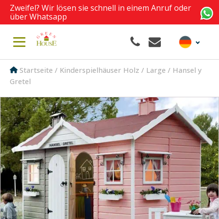
Zweifel? Wir lösen sie schnell in einem Anruf oder
über Whatsapp
Startseite
/
Kinderspielhäuser Holz
/
Large
/ Hansel y
Gretel