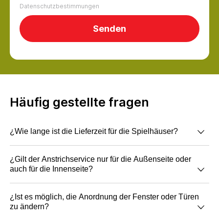
Datenschutzbestimmungen
Häufig gestellte fragen
¿Wie lange ist die Lieferzeit für die Spielhäuser?
Die Lieferzeit beträgt 10 Arbeitstage ab
¿Gilt der Anstrichservice nur für die Außenseite oder
auch für die Innenseite?
Auftragsbestätigung und Bezahlung.
Wir streichen im Tauchverfahren, d. h. die Farbe
¿Ist es möglich, die Anordnung der Fenster oder Türen
zu ändern?
der Außen- und Innenseite ist dieselbe, dadurch