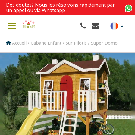
Des doutes? Nous les résolvons rapidement par
un appel ou via Whatsapp
Accueil
/
Cabane Enfant
/
Sur Pilotis
/ Super Domo