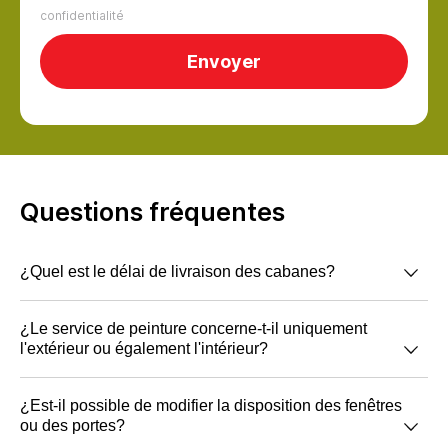
confidentialité
Questions fréquentes
¿Quel est le délai de livraison des cabanes?
Le délai de livraison est de 10 jours ouvrables à
¿Le service de peinture concerne-t-il uniquement
l'extérieur ou également l'intérieur?
compter de la confirmation de la commande et du
paiement.
Nous peignons par immersion, de sorte que la
¿Est-il possible de modifier la disposition des fenêtres
ou des portes?
couleur de l'extérieur et de l'intérieur sera la même,