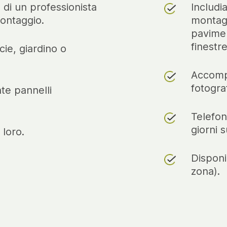
 di un professionista
Includi
montaggio.
montaggi
pavimen
finestre.
icie, giardino o
Accomp
fotograf
te pannelli
Telefon
giorni s
 loro.
Disponi
zona).