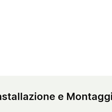
co
te
Pa
ca
pe
Re
sp
pi
Il
de
co
pr
St
Gli ele
nstallazione e Montagg
tappeti,
giocatto