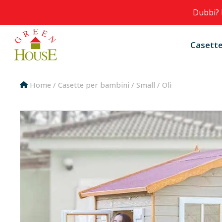
Dubbi? 
Casette
Home
/
Casette per bambini
/
Small
/ Oli