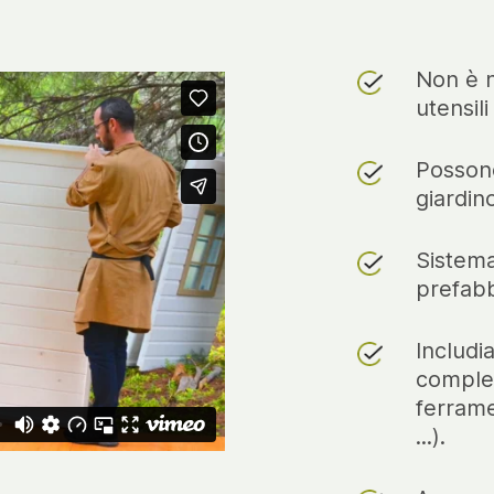
Non è n
utensil
Possono
giardin
Sistema
prefabb
Includi
complet
ferrame
...).