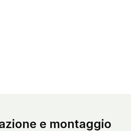
altezza minima interna è di 155 cm
so approssimativo della casetta per bambini 520 kg
 nostre casette per bambini possono essere
ilizzate dai 3 ai 14 anni, grazie alle sue grandi
mensioni e durabilità.
lazione e montaggio