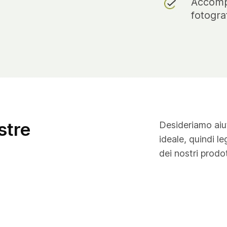
Accompa
fotogra
stre
Desideriamo aiut
ideale, quindi l
dei nostri prodot