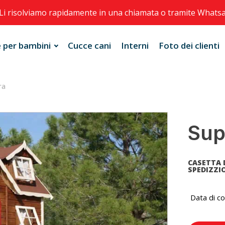
Li risolviamo rapidamente in una chiamata o tramite Whats
 per bambini
Cucce cani
Interni
Foto dei clienti
ra
Sup
CASETTA 
SPEDIZZIO
Data di c