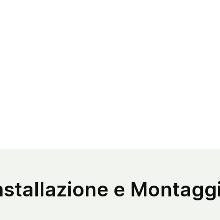
d'
al
Pr
er
da
pi
ch
e 
"S
di
ch
l'
ch
Ch
Im
nstallazione e Montagg
po
pr
co