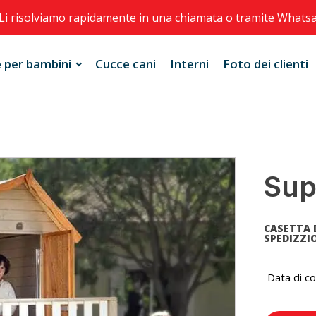
Li risolviamo rapidamente in una chiamata o tramite Whats
 per bambini
Cucce cani
Interni
Foto dei clienti
Sup
CASETTA 
SPEDIZZIO
Data di c