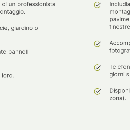
 di un professionista
Includi
pr
montaggio.
montaggi
at
pavimen
Pa
finestre.
ca
icie, giardino o
pe
Re
Accomp
sp
fotograf
te pannelli
pi
Il
Telefon
la
giorni s
 loro.
x 
de
Disponi
am
zona).
Gli ele
tappeti,
giocatto