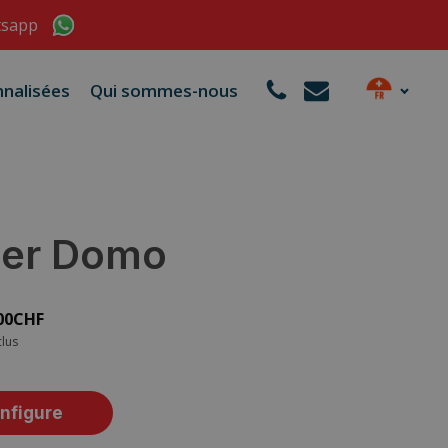
tsapp
nalisées
Qui sommes-nous
er Domo
00
CHF
clus
nfigure