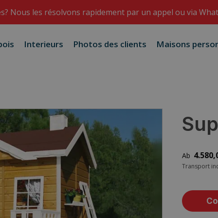
s? Nous les résolvons rapidement par un appel ou via Wha
bois
Interieurs
Photos des clients
Maisons person
Sup
4.580,
Transport in
Co