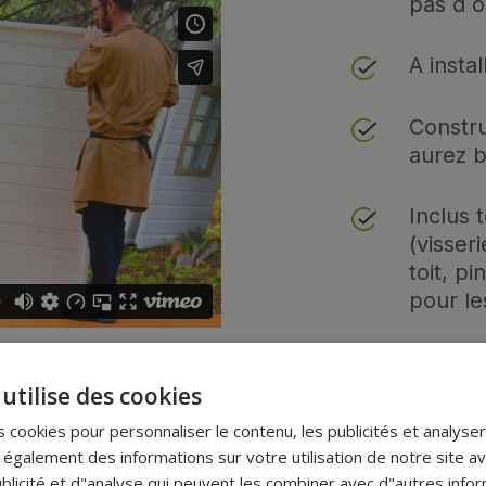
pas d´o
A instal
Constr
aurez b
Inclus 
(visseri
toit, p
pour l
Nous f
des ph
utilise des cookies
 cookies pour personnaliser le contenu, les publicités et analyser 
galement des informations sur votre utilisation de notre site a
blicité et d"analyse qui peuvent les combiner avec d"autres info