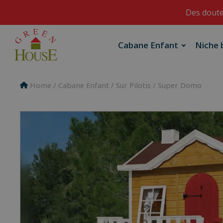
Des doute
Cabane Enfant
Niche 
Home
/
Cabane Enfant
/
Sur Pilotis
/ Super Domo