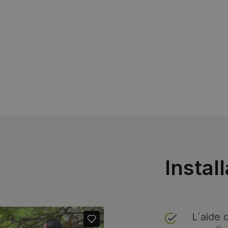
Instal
L´aide 