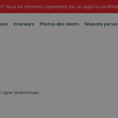
s? Nous les résolvons rapidement par un appel ou via Wha
bois
Interieurs
Photos des clients
Maisons person
en ligne Greenhouse.