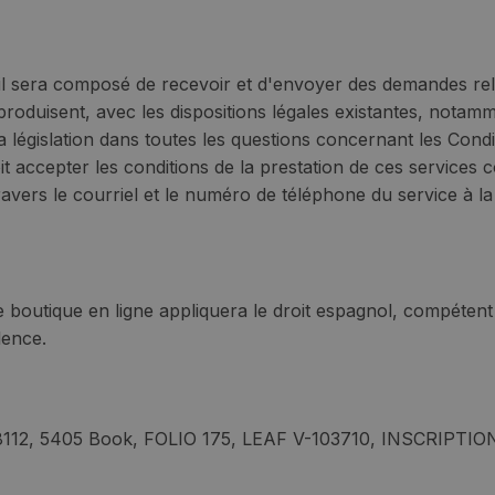
le, il sera composé de recevoir et d'envoyer des demandes re
produisent, avec les dispositions légales existantes, notamm
la législation dans toutes les questions concernant les Con
oit accepter les conditions de la prestation de ces services 
travers le courriel et le numéro de téléphone du service à la 
rre boutique en ligne appliquera le droit espagnol, compétent
lence.
 8112, 5405 Book, FOLIO 175, LEAF V-103710, INSCRIPTIO