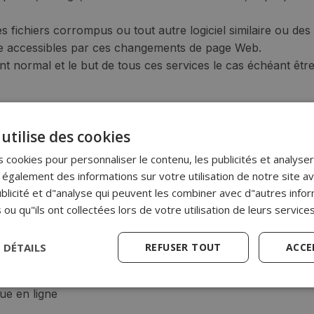
 des fichiers corrompus ou tout autre logiciel similaire o
re accessibles par ces changements de page Web.
t normal et le but de tous ces services le cas échéant être 
utilise des cookies
le en aucun cas des dommages qui pourraient causer des utili
 informations accessibles ou fournis à travers.
 cookies pour personnaliser le contenu, les publicités et analyser 
galement des informations sur votre utilisation de notre site a
blicité et d"analyse qui peuvent les combiner avec d"autres info
 ou qu"ils ont collectées lors de votre utilisation de leurs services
de suspendre l'accès à son site Web, sans préavis, à sa dis
s à tout ou partie du contenu inclus dans celui-ci.
S DÉTAILS
REFUSER TOUT
ACCE
de l'intégrité et de l'exactitude du contenu des liens vers 
ue en ligne