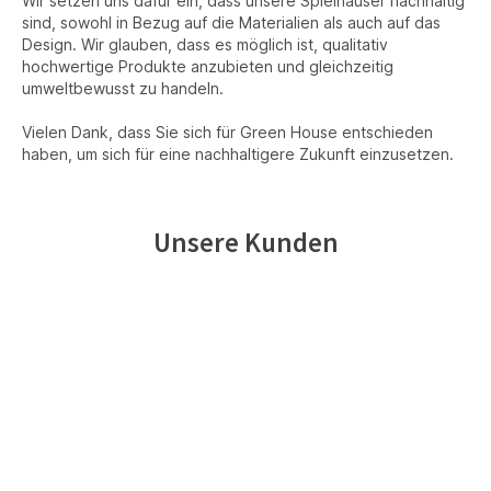
Wir setzen uns dafür ein, dass unsere Spielhäuser nachhaltig
sind, sowohl in Bezug auf die Materialien als auch auf das
Design. Wir glauben, dass es möglich ist, qualitativ
hochwertige Produkte anzubieten und gleichzeitig
umweltbewusst zu handeln.
Vielen Dank, dass Sie sich für Green House entschieden
haben, um sich für eine nachhaltigere Zukunft einzusetzen.
Unsere Kunden
“Vielen
Dank