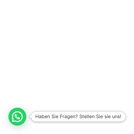
“Das
Haus
ist
gestern
angekommen!
Was
soll
ich
sagen?
Einfach
perfekt...
Alles
Haben Sie Fragen? Stellen Sie sie uns!
dabei,
alles
passt,