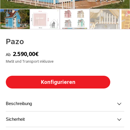
Pazo
2.590,00
€
MwSt und Transport inklusive
Konfigurieren
Beschreibung
Sicherheit
Sie erhalten das kleine Haus in Ihrer bevorzugten
Kinderspielhaus Pazo aus Holz für den
Farbkombination gestrichen. Wenn Sie unseren
Garten mit Vordach und Stockbett und