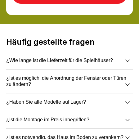
Häufig gestellte fragen
¿Wie lange ist die Lieferzeit für die Spielhäuser?
Die Lieferzeit beträgt 10 Arbeitstage ab
Wir streichen im Tauchverfahren, d. h. die Farbe
¿Ist es möglich, die Anordnung der Fenster oder Türen
zu ändern?
Auftragsbestätigung und Bezahlung.
der Außen- und Innenseite ist dieselbe, dadurch
sind alle Teile vollständig geschützt.
Es ist möglich, die Anordnung von Türen und
¿Haben Sie alle Modelle auf Lager?
Fenster zu ändern, da das Montagesystem
modular ist.
Wir haben alle verfügbaren Modelle auf Lager.
¿Ist die Montage im Preis inbegriffen?
Der Zusammenbau ist nicht im Preis inbegriffen. Er
¿Ist es notwendig, das Haus im Boden zu verankern?