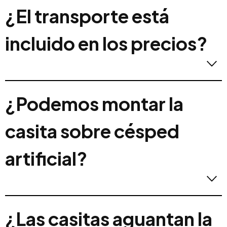
Usamos pino procendete de Suecia, con
¿El transporte está
certificado FSC de tala y repoblación sostenibles.
incluido en los precios?
Los precios incluyen el transporte hasta el pie de
¿Podemos montar la
casa.
casita sobre césped
artificial?
Pueden montarse directamente sobre césped
¿Las casitas aguantan la
artificial siempre y cuando haya cemento debajo ,