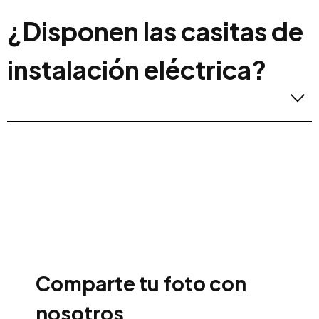
Las casitas son 100% impermeables, gracias a la
¿Disponen las casitas de
tela asfáltica usada para el recubrimiento del
tejado.
instalación eléctrica?
Las casitas no disponen de preinstalación eléctrica.
Comparte tu foto con
nosotros