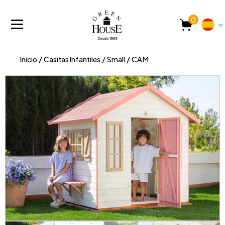
0
Inicio
/
Casitas Infantiles
/
Small
/ CAM