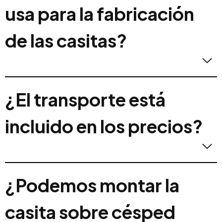
combinaciones de color más similares a sus
usa para la fabricación
preferidas para ayudarle en la decisión.
de las casitas?
Usamos pino procendete de Suecia, con
¿El transporte está
certificado FSC de tala y repoblación sostenibles.
incluido en los precios?
Los precios incluyen el transporte hasta el pie de
¿Podemos montar la
casa.
casita sobre césped