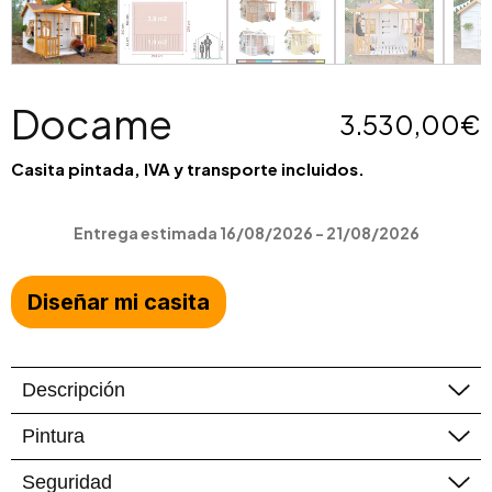
Docame
3.530,00
€
Casita pintada, IVA y transporte incluidos.
Entrega estimada 16/08/2026 - 21/08/2026
Diseñar mi casita
Descripción
Pintura
Casa para niños en madera para el jardín
Docame con porche cubierto con barandilla y
Seguridad
Recibirás la casita pintada
en tu combinación de