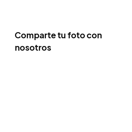
Comparte tu foto con
nosotros
Casita
Lugano
Muchas
gracias
por
vuestra
atención
que