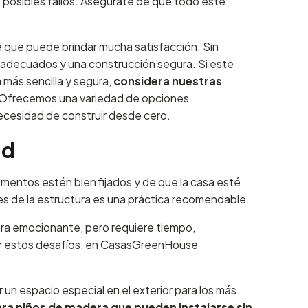
 posibles fallos. Asegúrate de que todo esté
e que puede brindar mucha satisfacción. Sin
s adecuados y una construcción segura. Si este
 más sencilla y segura,
considera nuestras
 Ofrecemos una variedad de opciones
necesidad de construir desde cero.
ad
ementos estén bien fijados y de que la casa esté
res de la estructura es una práctica recomendable.
tura emocionante, pero requiere tiempo,
itar estos desafíos, en CasasGreenHouse
un espacio especial en el exterior para los más
a niños de madera que pueden instalarse sin