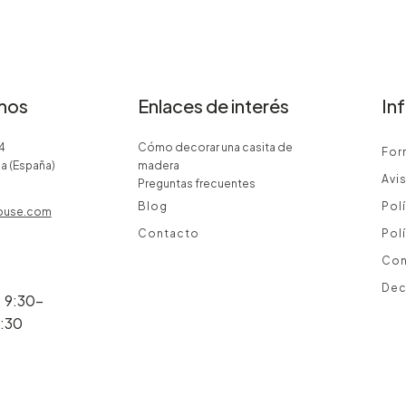
mos
Enlaces de interés
In
4
Cómo decorar una casita de
For
ia (España)
madera
Avi
Preguntas frecuentes
Blog
Pol
ouse.com
Contacto
Pol
Con
Dec
: 9:30-
8:30