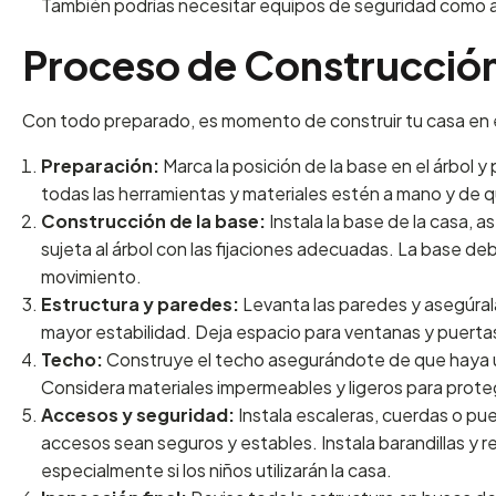
También podrías necesitar equipos de seguridad como 
Proceso de Construcción
Con todo preparado, es momento de construir tu casa en e
Preparación:
Marca la posición de la base en el árbol y
todas las herramientas y materiales estén a mano y de q
Construcción de la base:
Instala la base de la casa,
sujeta al árbol con las fijaciones adecuadas. La base de
movimiento.
Estructura y paredes:
Levanta las paredes y asegúral
mayor estabilidad. Deja espacio para ventanas y puerta
Techo:
Construye el techo asegurándote de que haya u
Considera materiales impermeables y ligeros para proteger 
Accesos y seguridad:
Instala escaleras, cuerdas o p
accesos sean seguros y estables. Instala barandillas y
especialmente si los niños utilizarán la casa.