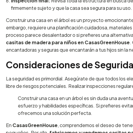
Inspección final:
Revisa toda la estructura en busca de
firmemente sujeto y que la casa sea segura para su uso.
Construir una casa en el árbol es un proyecto emocionant
embargo, requiere una planificación cuidadosa, materiale
proceso parece desalentador o si prefieres una alternativa
casitas de madera para niños en CasasGreenHouse
.
encantadoras y seguras que encantarán a tus hijos sin la 
Consideraciones de Segurid
La seguridad es primordial. Asegúrate de que todos los el
libre de riesgos potenciales. Realizar inspecciones regula
Construir una casa en un árbol es sin duda una aven
esfuerzo y habilidades específicas. Si prefieres ev
ofrecemos una solución perfecta.
En
CasasGreenHouse
, comprendemos el deseo de tener 
pequeños. Por ello,
fabricamos y vendemos casitas par