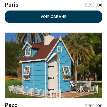
Paris
5.350,00
€
VOIR CABANE
Pazo
2.700,00
€