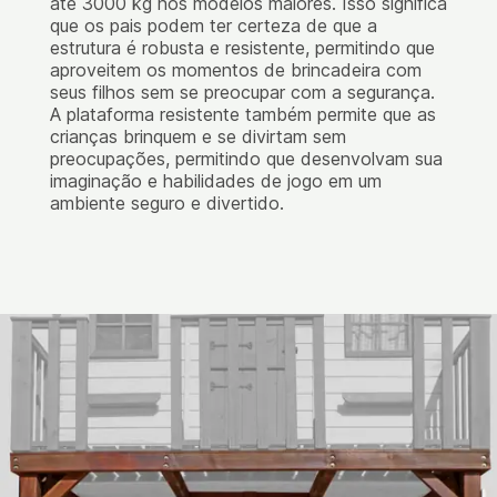
até 3000 kg nos modelos maiores. Isso significa
que os pais podem ter certeza de que a
estrutura é robusta e resistente, permitindo que
aproveitem os momentos de brincadeira com
seus filhos sem se preocupar com a segurança.
A plataforma resistente também permite que as
crianças brinquem e se divirtam sem
preocupações, permitindo que desenvolvam sua
imaginação e habilidades de jogo em um
ambiente seguro e divertido.