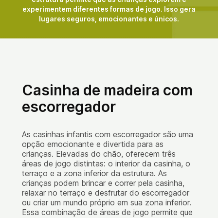
experimentem diferentes formas de jogo. Isso gera
lugares seguros, emocionantes e únicos.
Casinha de madeira com
escorregador
As casinhas infantis com escorregador são uma
opção emocionante e divertida para as
crianças. Elevadas do chão, oferecem três
áreas de jogo distintas: o interior da casinha, o
terraço e a zona inferior da estrutura. As
crianças podem brincar e correr pela casinha,
relaxar no terraço e desfrutar do escorregador
ou criar um mundo próprio em sua zona inferior.
Essa combinação de áreas de jogo permite que