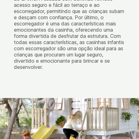
acesso seguro e fácil ao terraço e ao
escorregador, permitindo que as crianças subam
e desçam com confiança. Por último, o
escorregador é uma das características mais
emocionantes da casinha, oferecendo uma
forma divertida de desfrutar da estrutura. Com
todas essas características, as casinhas infantis
com escorregador são uma opção ideal para as
crianças que procuram um lugar seguro,
divertido e emocionante para brincar e se
desenvolver.