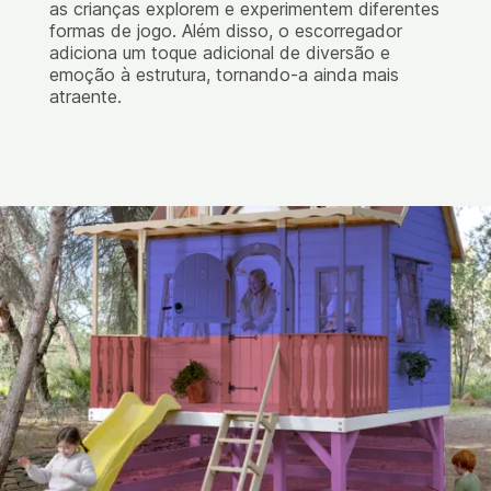
as crianças explorem e experimentem diferentes
formas de jogo. Além disso, o escorregador
adiciona um toque adicional de diversão e
emoção à estrutura, tornando-a ainda mais
atraente.