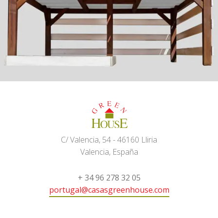
C/ Valencia, 54 - 46160 Lliria
Valencia, España
+ 34 96 278 32 05
portugal@casasgreenhouse.com