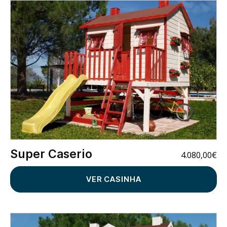
Super Caserio
4.080,00
€
VER CASINHA