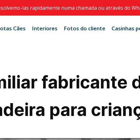
esolvemo-las rapidamente numa chamada ou através do Wh
otas Cães
Interiores
Fotos do cliente
Casinhas p
liar fabricante 
deira para crian