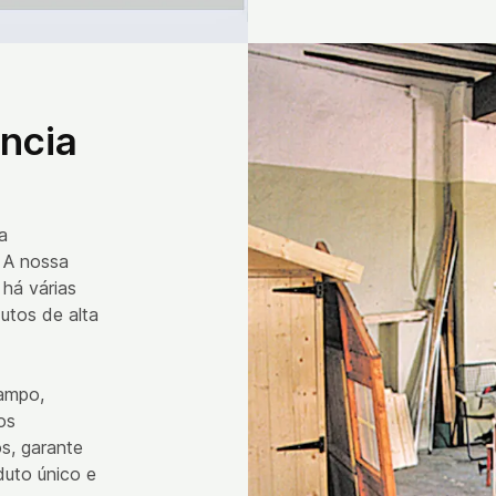
ência
a
. A nossa
 há várias
utos de alta
campo,
os
s, garante
duto único e