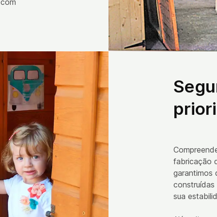
a com
Segu
prior
Compreende
fabricação d
garantimos 
construídas
sua estabil