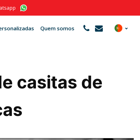
atsapp
ersonalizadas
Quem somos
de casitas de
ças