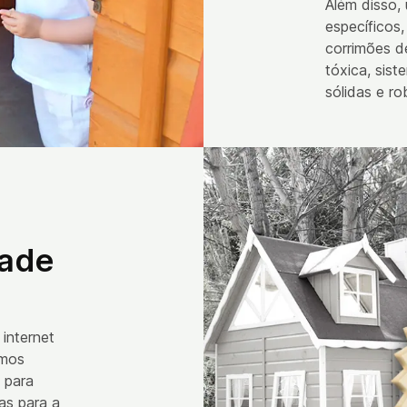
Além disso,
específicos
corrimões d
tóxica, sis
sólidas e ro
dade
internet
emos
 para
as para a