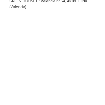
GREEN HOUSE C/ Valencia nº 54, 46160 Llíria
(Valencia)