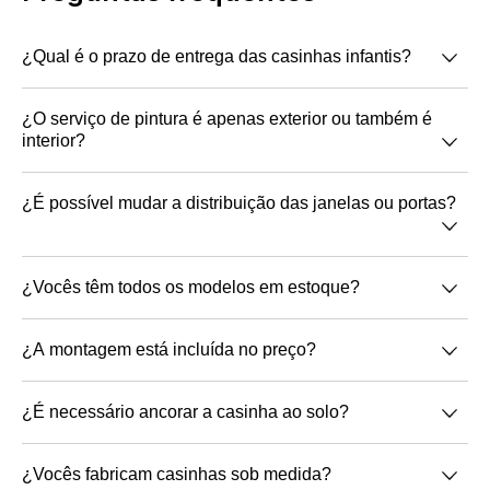
¿Qual é o prazo de entrega das casinhas infantis?
O prazo de entrega é de 10 dias úteis a partir da
¿O serviço de pintura é apenas exterior ou também é
interior?
confirmação do pedido e pagamento.
Pintamos por imersão, então a cor do exterior e
¿É possível mudar a distribuição das janelas ou portas?
interior será a mesma, garantindo que as peças
fiquem completamente protegidas.
É possível mudar a distribuição de portas e
¿Vocês têm todos os modelos em estoque?
janelas devido ao sistema de montagem modular.
Temos todos os modelos disponíveis em estoque.
¿A montagem está incluída no preço?
A montagem não está incluída no preço, o cliente
¿É necessário ancorar a casinha ao solo?
deve realizá-la com a ajuda de um manual
fotográfico e todo o material necessário que
Não é necessário ancorar as casinhas ao solo,
¿Vocês fabricam casinhas sob medida?