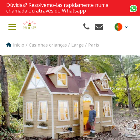
Dúvidas? Resolvemo-las rapidamente numa
chamada ou através do Whatsapp
Início
/
Casinhas crianças
/
Large
/ Paris